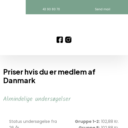
43 90 80 70
Send mail
​Priser hvis du er medlem af
Danmark​
Almindelige undersøgelser
Status undersøgelse fra
Gruppe 1-2:
102,88 Kr.
26 år
Gruppe 5:
102,88 Kr.