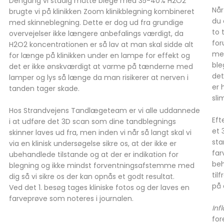
Dengang vi stadig måtte blege med 35-40% H2O2
Når
brugte vi på klinikken Zoom klinikblegning kombineret
du 
med skinneblegning. Dette er dog ud fra grundige
to 
overvejelser ikke længere anbefalings værdigt, da
for
H2O2 koncentrationen er så lav at man skal sidde alt
med
for længe på klinikken under en lampe for effekt og
ble
det er ikke ønskværdigt at varme på tænderne med
det
lamper og lys så længe da man risikerer at nerven i
er 
tanden tager skade.
sli
Hos Strandvejens Tandlægeteam er vi alle uddannede
Eft
i at udføre det 3D scan som dine tandblegnings
et 
skinner laves ud fra, men inden vi når så langt skal vi
sta
via en klinisk undersøgelse sikre os, at der ikke er
far
ubehandlede tilstande og at der er indikation for
beh
blegning og ikke mindst forventningsafstemme med
til
dig så vi sikre os der kan opnås et godt resultat.
på 
Ved det 1. besøg tages kliniske fotos og der laves en
farveprøve som noteres i journalen.​
Inf
for