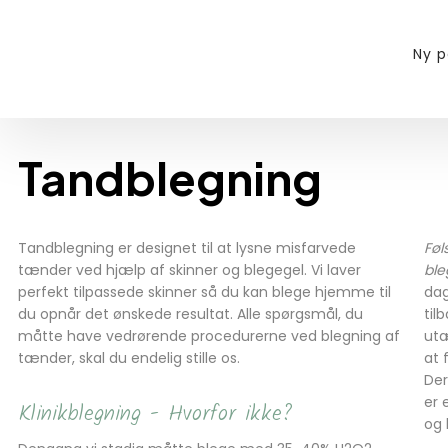
Ny p
Tandblegning
Tandblegning er designet til at lysne misfarvede
Føl
tænder ved hjælp af skinner og blegegel. Vi laver
ble
perfekt tilpassede skinner så du kan blege hjemme til
dag
du opnår det ønskede resultat. Alle spørgsmål, du
til
måtte have vedrørende procedurerne ved blegning af
utæ
tænder, skal du endelig stille os.
at 
Der
er 
Klinikblegning - Hvorfor ikke?
og 