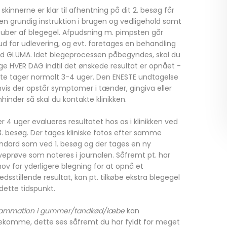
 skinnerne er klar til afhentning på dit 2. besøg får
en grundig instruktion i brugen og vedligehold samt
tuber af blegegel. Afpudsning m. pimpsten går
ud for udlevering, og evt. foretages en behandling
 GLUMA. Idet blegeprocessen påbegyndes, skal du
ge HVER DAG indtil det ønskede resultat er opnået -
te tager normalt 3-4 uger. Den ENESTE undtagelse
hvis der opstår symptomer i tænder, gingiva eller
mhinder så skal du kontakte klinikken.
er 4 uger evalueres resultatet hos os i klinikken ved
3. besøg. Der tages kliniske fotos efter samme
ndard som ved 1. besøg og der tages en ny
veprøve som noteres i journalen. Såfremt pt. har
ov for yderligere blegning for at opnå et
fredsstillende resultat, kan pt. tilkøbe ekstra blegegel
dette tidspunkt.
lammation i gummer/tandkød/læbe
kan
ekomme, dette ses såfremt du har fyldt for meget