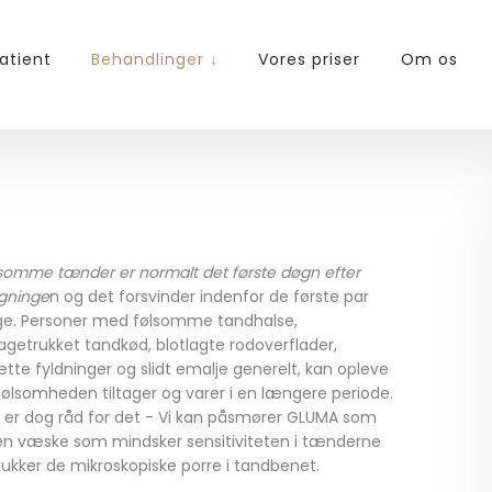
atient
Behandlinger ↓
Vores priser
Om os
somme tænder er normalt det første døgn efter
gninge
n og det forsvinder indenfor de første par
e. Personer med følsomme tandhalse,
bagetrukket tandkød, blotlagte rodoverflader,
tte fyldninger og slidt emalje generelt, kan opleve
følsomheden tiltager og varer i en længere periode.​
 er dog råd for det - Vi kan påsmører GLUMA som
en væske som mindsker sensitiviteten i tænderne
lukker de mikroskopiske porre i tandbenet.