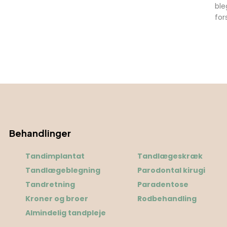
ble
for
Behandlinger
Tandimplantat
Tandlægeskræk
Tandlægeblegning
Parodontal kirugi
Tandretning
Paradentose
Kroner og broer
Rodbehandling
Almindelig tandpleje