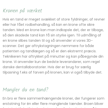
Kronen på værket
Hvis en tand er meget svækket af store fyldninger, af revner
eller har fået rodbehandling, så kan en krone ofte sikre
tanden. Med en krone kan man indkapsle det, der er tilbage,
så den skadede tand kan få sin styrke igen. Til udmåling af
en krone slibes tanden til og så anvender vi vores 3D-
scanner. Det gør aftrykstagningen nemmere for både
patienten og tandlægen og så er den ekstremt præcis.
Teknikeren har aftrykket på minutter og kan påbegynde din
krone. Vi anvender kun de bedste leverandører, som regel
danske dentallaboratorier. Hvis der er brug for særlig
tilpasning f.eks af farven på kronen, kan vi også tilbyde det.
​Mangler du en tand?
​En bro er flere sammenhængende kroner, der fungerer som
erstatning for én eller flere manglende tænder. Broen bliver