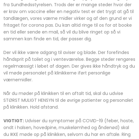
fra Sundhedsstyrelsen. Trods der er mange steder hvor der
er krav om vaccine eller en negativ test er det trygt at gå til
tandlægen, vores værne midler virker og af den grund er vi
fritaget for corona pas. Du kan altid ringe til os for at booke
en tid eller sende en mail, så vil du blive ringet op så vi
sammen kan finde en tid, der passer dig.
Der vil ikke være adgang til aviser og blade. Der forefindes
håndsprit på toilet og i venteværelse. Begge steder rengøres
regelmæssigt i løbet af dagen. Der gives ikke håndtryk og du
vil møde personalet på klinikkerne iført personlige
værnemidler.
Når du møder på klinikken til en aftalt tid, skal du udvise
STØRST MULIGT HENSYN til de øvrige patienter og personalet
på klinikken. Hold afstand.
VIGTIGT:
Udviser du symptomer på COVID-19 (feber, hoste,
ondt i halsen, hovedpine, muskelømhed og åndenød) skal
du IKKE møde op på klinikken, selvom du har en aftale. Ring